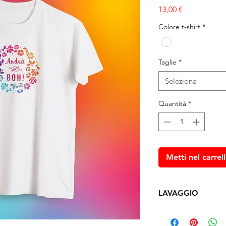
Prezzo
13,00 €
Colore t-shirt
*
Taglie
*
Seleziona
Quantità
*
Metti nel carrel
LAVAGGIO
Lavare a mano con a
cioè
con la stampa riv