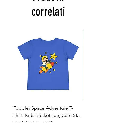
correlati
Toddler Space Adventure T-
Cowabunga Teenage Mu
shirt, Kids Rocket Tee, Cute Star
Ninja Turtles T-shirt - Nin
Shirt, Birthday Gift
Colors Available