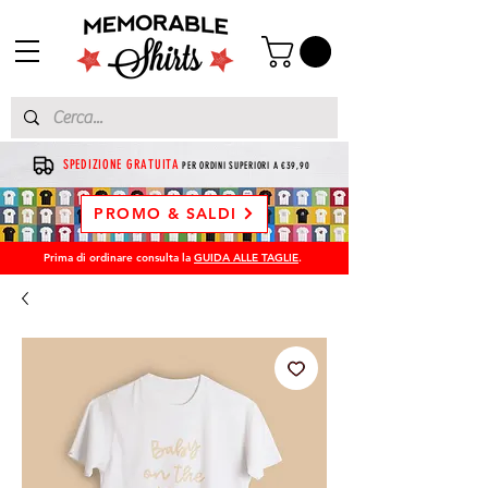
SPEDIZIONE GRATUITA
PER ORDINI SUPERIORI A €39,90
PROMO & SALDI
Prima di ordinare consulta la
GUIDA ALLE TAGLIE
.