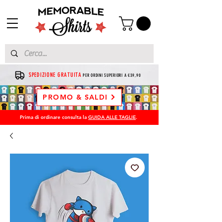
SPEDIZIONE GRATUITA
PER ORDINI SUPERIORI A €39,90
PROMO & SALDI
Prima di ordinare consulta la
GUIDA ALLE TAGLIE
.