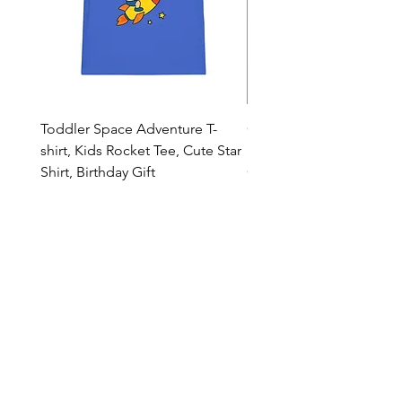
Toddler Space Adventure T-
Cowabunga Teenage Mu
shirt, Kids Rocket Tee, Cute Star
Ninja Turtles T-shirt - Nin
Shirt, Birthday Gift
Colors Available
Catalogo
Chi Siamo
Contatti
Rivenditori