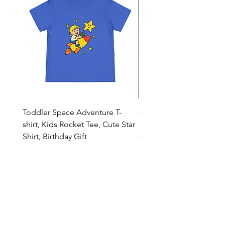
Toddler Space Adventure T-
Cowabunga Teenage Mu
shirt, Kids Rocket Tee, Cute Star
Ninja Turtles T-shirt - Nin
Shirt, Birthday Gift
Colors Available
Catalogo
Chi Siamo