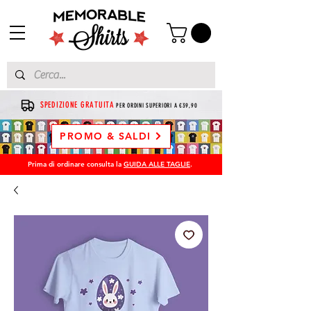
SPEDIZIONE GRATUITA
PER ORDINI SUPERIORI A €39,90
PROMO & SALDI
Prima di ordinare consulta la
GUIDA ALLE TAGLIE
.