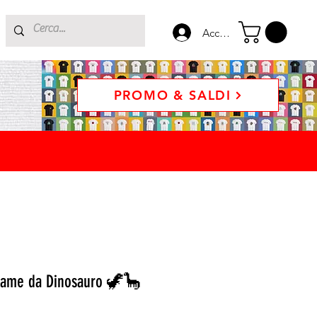
Accedi
PROMO & SALDI
fame da Dinosauro 🦖🦕