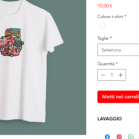
Prezzo
10,00 €
Colore t-shirt
*
Taglie
*
Seleziona
Quantità
*
Metti nel carrel
LAVAGGIO
Lavare a mano con a
cioè
con la stampa riv