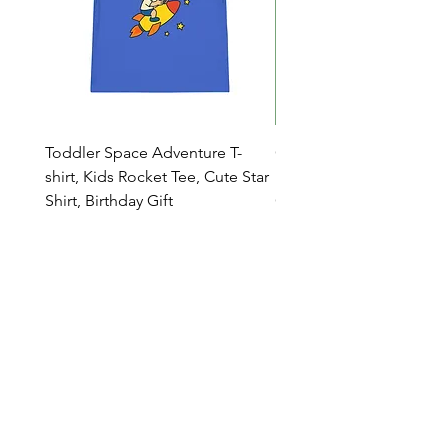
Toddler Space Adventure T-
Cowabunga Teenage Mu
shirt, Kids Rocket Tee, Cute Star
Ninja Turtles T-shirt - Nin
Shirt, Birthday Gift
Colors Available
Catalogo
Chi Siamo
Contatti