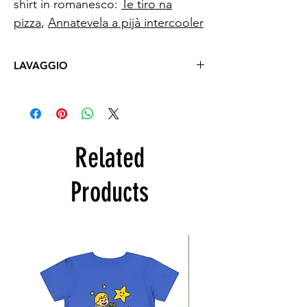
shirt in romanesco:
Te tiro na
pizza
,
Annatevela a pijà intercooler
LAVAGGIO
Lavare a mano con acqua fredda
(max
30°)
al rovescio
, cioè
con la stampa
rivolta verso l'interno.
Related
Products