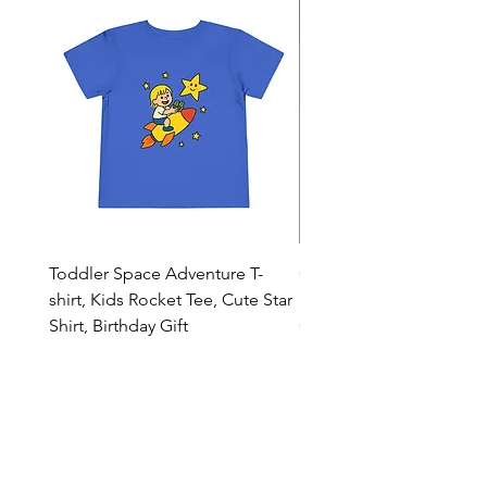
Toddler Space Adventure T-
Cowabunga Teenage Mu
shirt, Kids Rocket Tee, Cute Star
Ninja Turtles T-shirt - Nin
Shirt, Birthday Gift
Colors Available
Catalogo