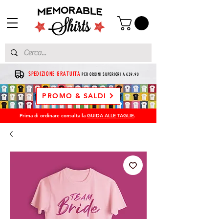
SPEDIZIONE GRATUITA
PER ORDINI SUPERIORI A €39,90
PROMO & SALDI
Prima di ordinare consulta la
GUIDA ALLE TAGLIE
.