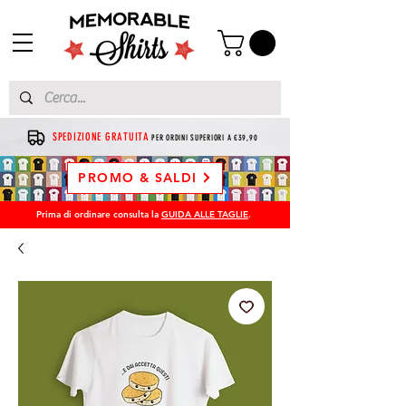
SPEDIZIONE GRATUITA
PER ORDINI SUPERIORI A €39,90
PROMO & SALDI
Prima di ordinare consulta la
GUIDA ALLE TAGLIE
.