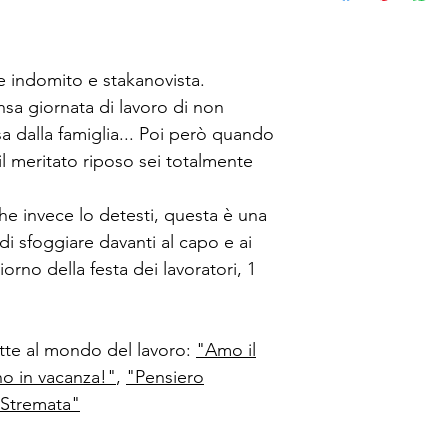
re indomito e stakanovista.
nsa giornata di lavoro di non
sa dalla famiglia... Poi però quando
il meritato riposo sei totalmente
che invece lo detesti, questa è una
 di sfoggiare davanti al capo e ai
iorno della festa dei lavoratori, 1
tte al mondo del lavoro:
"Amo il
o in vacanza!"
,
"Pensiero
 Stremata"