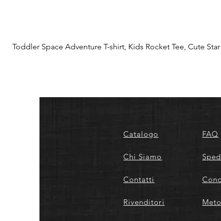
Toddler Space Adventure T-shirt, Kids Rocket Tee, Cute Star S
Catalogo
FAQ
Chi Siamo
Sped
Contatti
Cond
Rivenditori
Meto