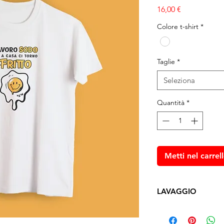
Prezzo
16,00 €
Colore t-shirt
*
Taglie
*
Seleziona
Quantità
*
Metti nel carrel
LAVAGGIO
Lavare a mano con a
cioè
con la stampa riv