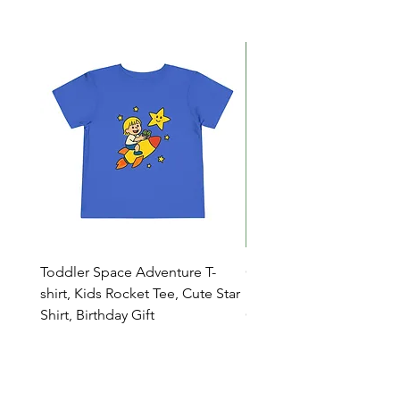
Toddler Space Adventure T-
Cowabunga Teenage Mu
shirt, Kids Rocket Tee, Cute Star
Ninja Turtles T-shirt - Nin
Shirt, Birthday Gift
Colors Available