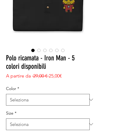
Polo ricamata - Iron Man - 5
colori disponibili
Prezzo regolare
Prezzo scontato
A partire da
 29,00 € 
25,00€
Color
*
Size
*