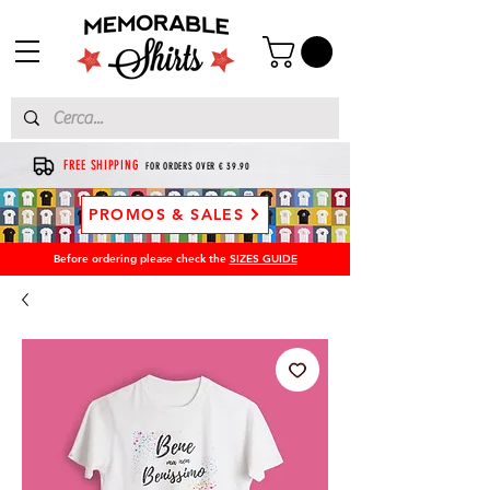
FREE SHIPPING
FOR ORDERS OVER € 39.90
PROMOS & SALES
Before ordering please check the
SIZES GUIDE