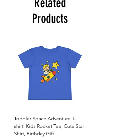
Related
Products
Toddler Space Adventure T-
Cowabunga Teenage Mu
shirt, Kids Rocket Tee, Cute Star
Ninja Turtles T-shirt - Nin
Shirt, Birthday Gift
Colors Available