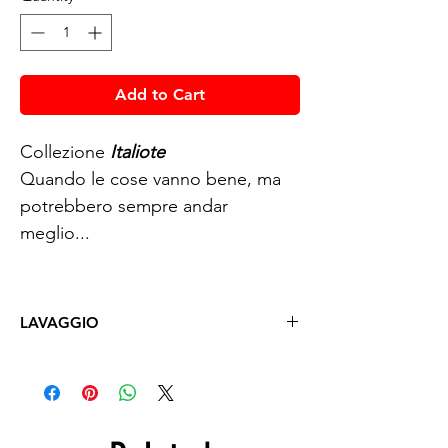
Add to Cart
Collezione
Italiote
Quando le cose vanno bene, ma
potrebbero sempre andar
meglio...
LAVAGGIO
Lavare a mano con acqua fredda
(max 30°)
al rovescio
, cioè
con la stampa rivolta verso
l'interno.