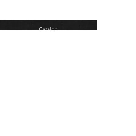
Catalog
Who we are
Contacts
Dealers
FAQ
Shipping & Returns
Terms of sale