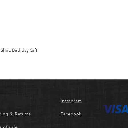
hirt, Birthday Gift
Instagram
ping & Returns
Facebook
s of sale