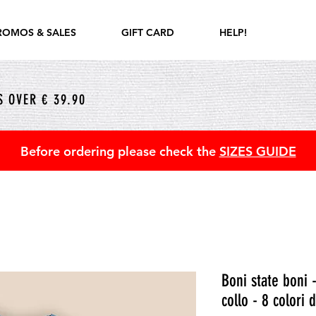
ROMOS & SALES
GIFT CARD
HELP!
 OVER € 39.90
Before ordering please check the
SIZES GUIDE
Boni state boni 
collo - 8 colori d