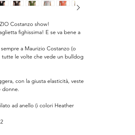
URIZIO Costanzo show!
glietta fighissima! E se va bene a
 sempre a Maurizio Costanzo (o
) tutte le volte che vede un bulldog
gera, con la giusta elasticità, veste
e donne.
lato ad anello (i colori Heather
m2