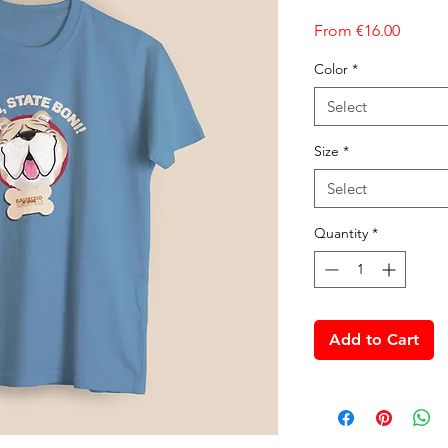
Sale Pr
From
€16.00
Color
*
Select
Size
*
Select
Quantity
*
Add to Cart