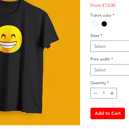
Sale Pr
From
€13.00
T-shirt color
*
Sizes
*
Select
Print width
*
Select
Quantity
*
Add to Cart