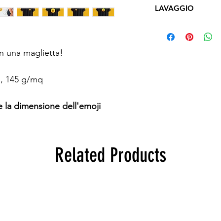
LAVAGGIO
Lavare a mano con a
cioè
con la stampa riv
con una maglietta!
, 145 g/mq
t e la dimensione dell'emoji
Related Products