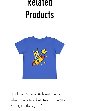
Related
Products
Toddler Space Adventure T-
Cowabunga Teenage Mu
shirt, Kids Rocket Tee, Cute Star
Ninja Turtles T-shirt - Nin
Shirt, Birthday Gift
Colors Available