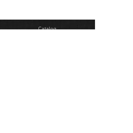
Catalog
Who we are
Contacts
Dealers
FAQ
Shipping & Returns
Terms of sale