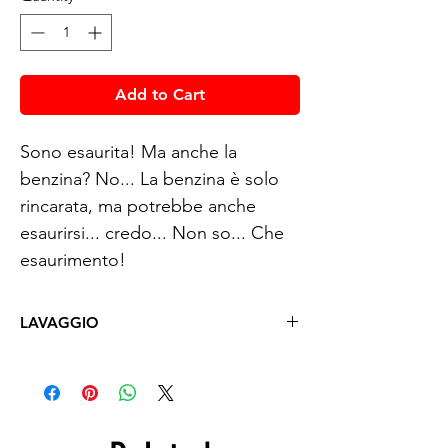
Add to Cart
Sono esaurita! Ma anche la
benzina? No... La benzina è solo
rincarata, ma potrebbe anche
esaurirsi... credo... Non so... Che
esaurimento!
LAVAGGIO
Lavare a mano con acqua fredda
(max 30°)
al rovescio
, cioè
con la stampa rivolata verso
l'interno.