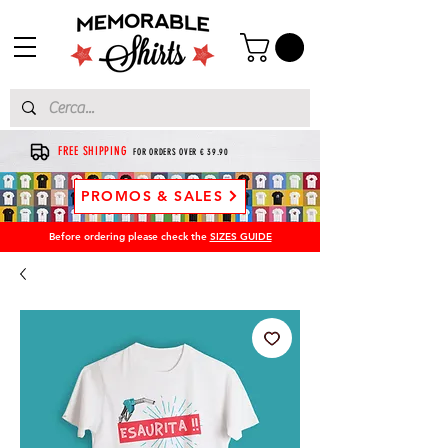
FREE SHIPPING
FOR ORDERS OVER € 39.90
PROMOS & SALES
Before ordering please check the
SIZES GUIDE