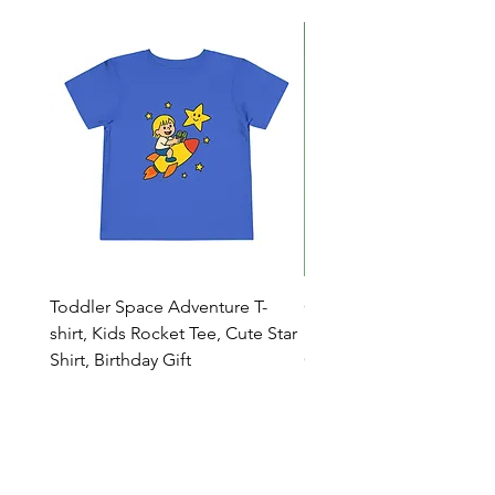
Toddler Space Adventure T-
Cowabunga Teenage Mu
shirt, Kids Rocket Tee, Cute Star
Ninja Turtles T-shirt - Nin
Shirt, Birthday Gift
Colors Available
Catalog