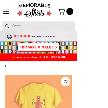
FREE SHIPPING
FOR ORDERS OVER € 39.90
PROMOS & SALES
Before ordering please check the
SIZES GUIDE