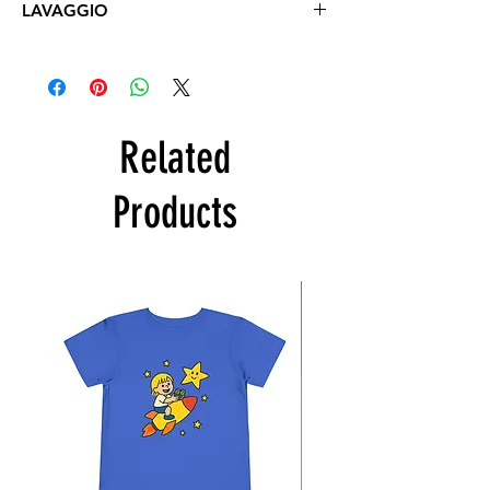
LAVAGGIO
Lavare a mano con acqua fredda
(max 30°)
al rovescio
, cioè
con la stampa rivolta verso
l'interno.
Related
Products