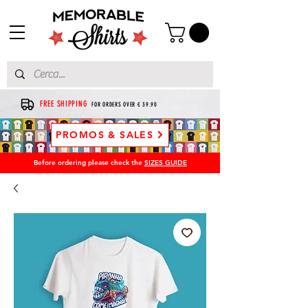
FREE SHIPPING
FOR ORDERS OVER € 39.90
PROMOS & SALES
Before ordering please check the
SIZES GUIDE