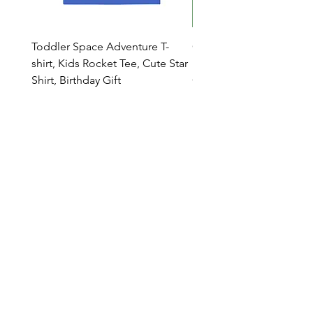
Toddler Space Adventure T-
Cowabunga Teenage Mu
shirt, Kids Rocket Tee, Cute Star
Ninja Turtles T-shirt - Nin
Shirt, Birthday Gift
Colors Available
Catalog
Who we are
Contacts
Dealers