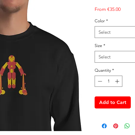
Sale Pr
From
€35.00
Color
*
Select
Size
*
Select
Quantity
*
Add to Cart