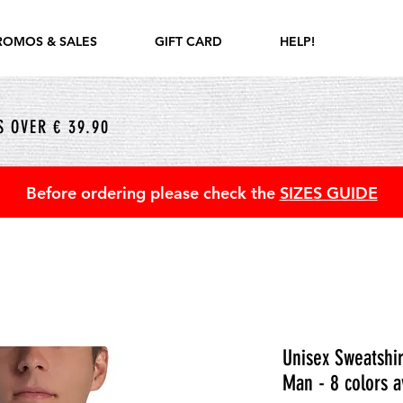
ROMOS & SALES
GIFT CARD
HELP!
 OVER € 39.90
Before ordering please check the
SIZES GUIDE
Unisex Sweatshi
Man - 8 colors a