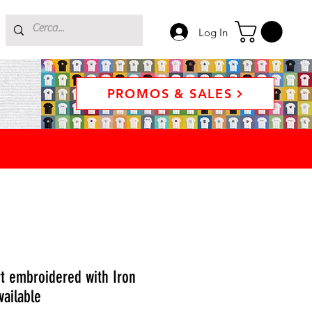
Log In
PROMOS & SALES
rt embroidered with Iron
vailable